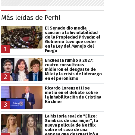
Más leídas de Perfil
El Senado dio media
sanción a la Inviolabilidad
de la Propiedad Privada: el
Gobierno tuvo que ceder
en la Ley del Manejo del
1
Fuego
Encuesta rumbo a 2027:
cuatro consultoras
midieron el desgaste de
Milei y la crisis de liderazgo
2
en el peronismo
Ricardo Lorenzetti se
metió en el debate sobre
la inhabilitación de Cristina
Kirchner
3
La historia real de "Elize:
Sombras de una mujer", la
nueva película de Netflix
sobre el caso de una
esposa que descuartizó a