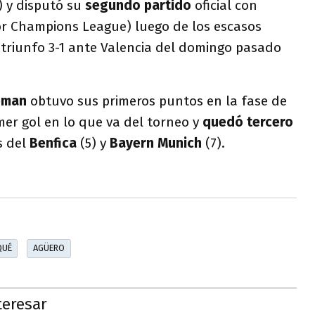
 y disputó su
segundo partido
oficial con
or Champions League) luego de los escasos
triunfo 3-1 ante Valencia del domingo pasado
eman
obtuvo sus primeros puntos en la fase de
mer gol en lo que va del torneo y
quedó tercero
s del
Benfica
(5) y
Bayern Munich
(7).
QUÉ
AGÜERO
teresar