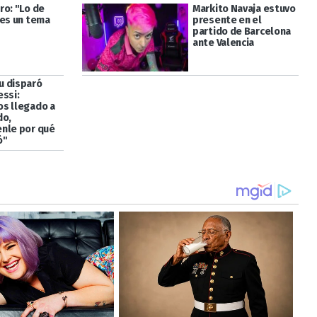
ro: "Lo de
Markito Navaja estuvo
 es un tema
presente en el
partido de Barcelona
ante Valencia
 disparó
essi:
s llegado a
do,
nle por qué
ó"