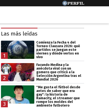
Las más leídas
Comienza la Fecha 4 del
Torneo Clausura 2026: qué
partidos se juegan este
viernes y dónde verlos en
1
vivo
Facundo Medina y la
anécdota viral con un
gomero que criticó a la
Selección Argentina tras el
2
Mundial 2026
"Me gusta el fútbol desde
antes de saber que era
gay": la historia de
Ramacity, el streamer que
rompe los moldes del
3
ambiente futbolero