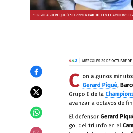
SERGIO AGÜERO JUGÓ SU PRIMER PARTIDO EN CHAMPIONS LEA
4
4
2
MIÉRCOLES 20 DE OCTUBRE DE 
C
on algunos minuto
Gerard Piqué
,
Barc
Grupo E de la
Champion
avanzar a octavos de fin
El defensor
Gerard Piqu
gol del triunfo en el
Cam