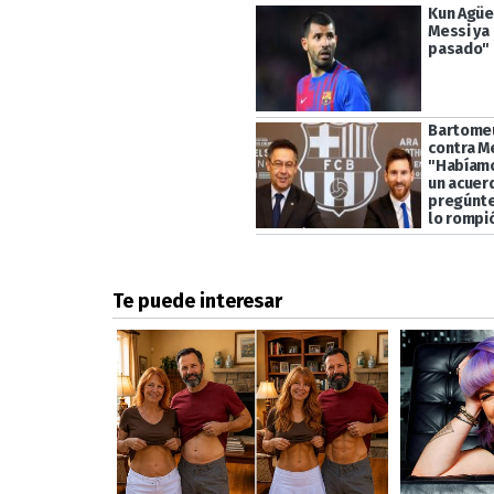
Kun Agüe
Messi ya
pasado"
Bartomeu
contra M
"Habíamo
un acuer
pregúnte
lo rompi