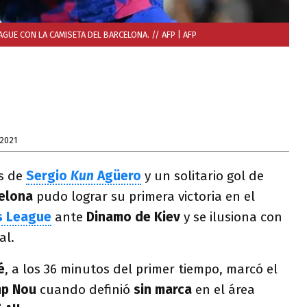
GUE CON LA CAMISETA DEL BARCELONA. // AFP
| AFP
2021
s de
Sergio
Kun
Agüero
y un solitario gol de
elona
pudo lograr su primera victoria en el
s League
ante
Dinamo de Kiev
y se ilusiona con
al.
é
, a los 36 minutos del primer tiempo, marcó el
p Nou
cuando definió
sin marca
en el área