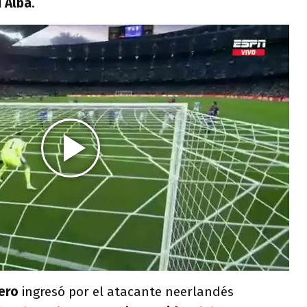
i Alba
.
ero
ingresó por el atacante neerlandés