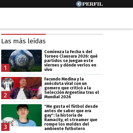
Las más leídas
Comienza la Fecha 4 del
Torneo Clausura 2026: qué
partidos se juegan este
viernes y dónde verlos en
1
vivo
Facundo Medina y la
anécdota viral con un
gomero que criticó a la
Selección Argentina tras el
2
Mundial 2026
"Me gusta el fútbol desde
antes de saber que era
gay": la historia de
Ramacity, el streamer que
rompe los moldes del
3
ambiente futbolero