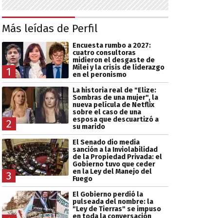
Más leídas de Perfil
Encuesta rumbo a 2027:
cuatro consultoras
midieron el desgaste de
Milei y la crisis de liderazgo
1
en el peronismo
La historia real de "Elize:
Sombras de una mujer", la
nueva película de Netflix
sobre el caso de una
esposa que descuartizó a
2
su marido
El Senado dio media
sanción a la Inviolabilidad
de la Propiedad Privada: el
Gobierno tuvo que ceder
en la Ley del Manejo del
3
Fuego
El Gobierno perdió la
pulseada del nombre: la
"Ley de Tierras" se impuso
en toda la conversación