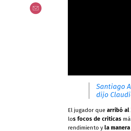
Santiago A
dijo Claud
El jugador que
arribó al
lo
s focos de criticas
más
rendimiento y
la manera 