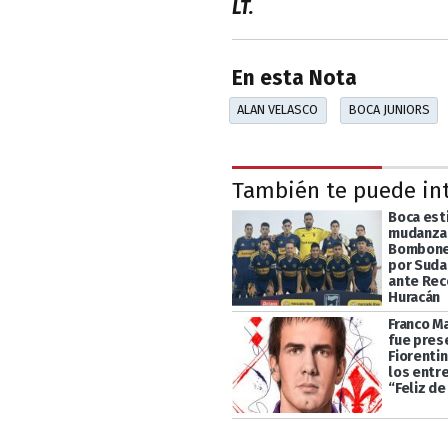
LT.
En esta Nota
ALAN VELASCO
BOCA JUNIORS
También te puede in
Boca esti
mudanza 
Bomboner
por Suda
ante Rec
Huracán
Franco M
fue pres
Fiorentin
los entr
“Feliz de