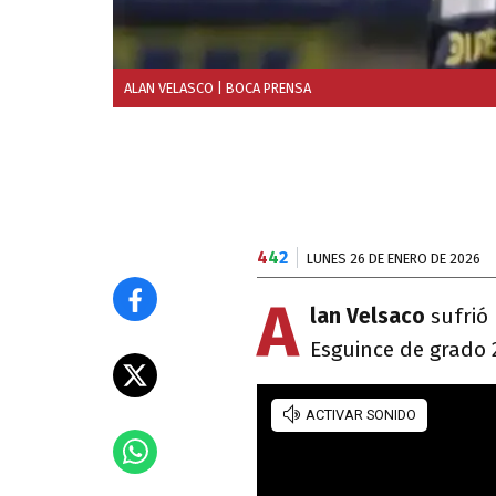
ALAN VELASCO
| BOCA PRENSA
4
4
2
LUNES 26 DE ENERO DE 2026
A
lan Velsaco
sufrió 
Esguince de grado 2