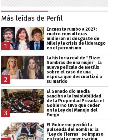
Más leídas de Perfil
Encuesta rumbo a 2027:
cuatro consultoras
midieron el desgaste de
Milei y la crisis de liderazgo
1
en el peronismo
La historia real de "Elize:
Sombras de una mujer", la
nueva película de Netflix
sobre el caso de una
esposa que descuartizó a
2
su marido
El Senado dio media
sanción a la Inviolabilidad
de la Propiedad Privada: el
Gobierno tuvo que ceder
en la Ley del Manejo del
3
Fuego
El Gobierno perdió la
pulseada del nombre: la
"Ley de Tierras" se impuso
en toda la conversación