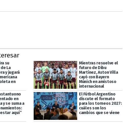
teresar
ra su
Mientras resuelve el
de La
futuro de Dibu
a y jugará
Martínez, Aston Villa
mericana
cayó con Bayern
oleta en
Múnich en amistoso
internacional
astantuono
El Fútbol Argentino
entado en
discute el formato
a y se suma a
para los torneos 2027:
enamientos:
cuáles son los
 estar aquí”
cambios que se viene