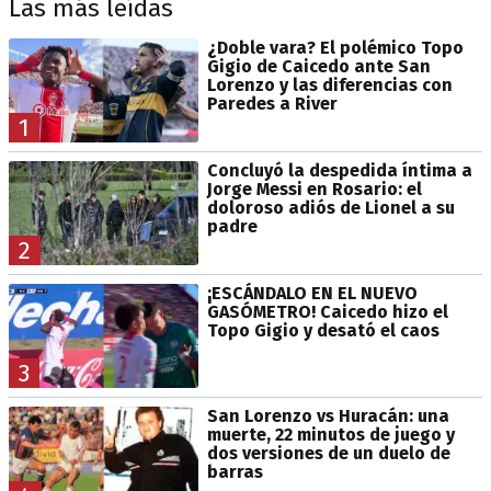
Las más leídas
¿Doble vara? El polémico Topo
Gigio de Caicedo ante San
Lorenzo y las diferencias con
Paredes a River
1
Concluyó la despedida íntima a
Jorge Messi en Rosario: el
doloroso adiós de Lionel a su
padre
2
¡ESCÁNDALO EN EL NUEVO
GASÓMETRO! Caicedo hizo el
Topo Gigio y desató el caos
3
San Lorenzo vs Huracán: una
muerte, 22 minutos de juego y
dos versiones de un duelo de
barras