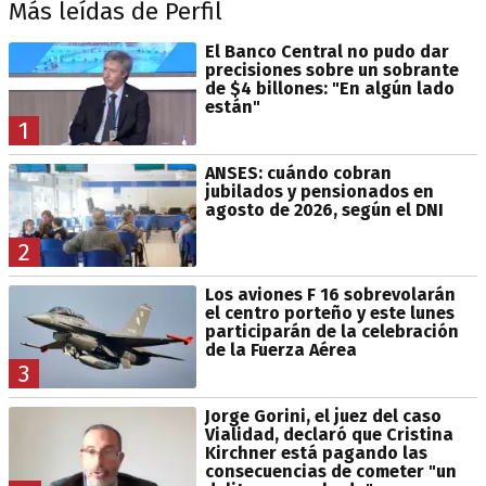
Más leídas de Perfil
El Banco Central no pudo dar
precisiones sobre un sobrante
de $4 billones: "En algún lado
están"
1
ANSES: cuándo cobran
jubilados y pensionados en
agosto de 2026, según el DNI
2
Los aviones F 16 sobrevolarán
el centro porteño y este lunes
participarán de la celebración
de la Fuerza Aérea
3
Jorge Gorini, el juez del caso
Vialidad, declaró que Cristina
Kirchner está pagando las
consecuencias de cometer "un