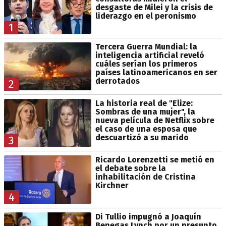
desgaste de Milei y la crisis de
liderazgo en el peronismo
1
Tercera Guerra Mundial: la
inteligencia artificial reveló
cuáles serían los primeros
países latinoamericanos en ser
derrotados
2
La historia real de "Elize:
Sombras de una mujer", la
nueva película de Netflix sobre
el caso de una esposa que
descuartizó a su marido
3
Ricardo Lorenzetti se metió en
el debate sobre la
inhabilitación de Cristina
Kirchner
4
Di Tullio impugnó a Joaquín
Benegas Lynch por un presunto