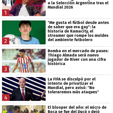
a la Selección Argentina tras el
Mundial 2026
1
"Me gusta el fútbol desde antes
de saber que era gay": la
historia de Ramacity, el
streamer que rompe los moldes
del ambiente futbolero
2
Bomba en el mercado de pases:
Thiago Almada será nuevo
jugador de River con una cifra
histórica
3
La FIFA se disculpó por el
intento de privatizar el
Mundial, pero avisó: "No
toleraremos más ataques"
4
El blooper del año: el micro de
Boca se fue del Ducó y dejó