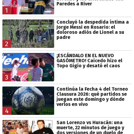
Paredes a River
1
Concluyó la despedida íntima a
Jorge Messi en Rosario: el
doloroso adiós de Lionel a su
padre
2
¡ESCÁNDALO EN EL NUEVO
GASÓMETRO! Caicedo hizo el
Topo Gigio y desató el caos
3
Continúa la Fecha 4 del Torneo
Clausura 2026: qué partidos se
juegan este domingo y dónde
verlos en vivo
4
San Lorenzo vs Huracán: una
muerte, 22 minutos de juego y
dos versiones de un duelo de