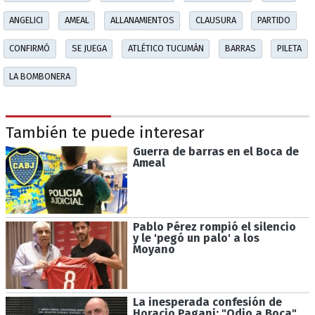
ANGELICI
AMEAL
ALLANAMIENTOS
CLAUSURA
PARTIDO
CONFIRMÓ
SE JUEGA
ATLÉTICO TUCUMÁN
BARRAS
PILETA
LA BOMBONERA
También te puede interesar
Guerra de barras en el Boca de
Ameal
Pablo Pérez rompió el silencio
y le 'pegó un palo' a los
Moyano
La inesperada confesión de
Horacio Pagani: "Odio a Boca"