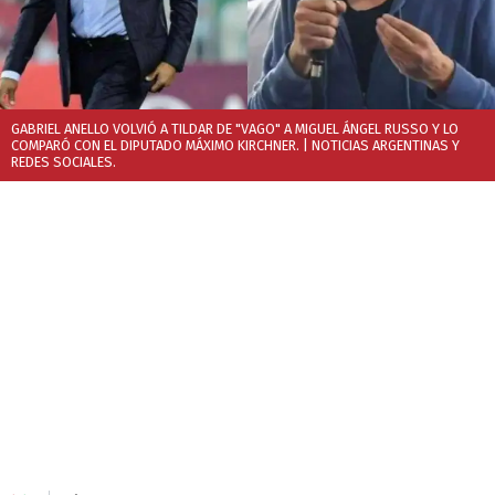
GABRIEL ANELLO VOLVIÓ A TILDAR DE "VAGO" A MIGUEL ÁNGEL RUSSO Y LO
COMPARÓ CON EL DIPUTADO MÁXIMO KIRCHNER.
| NOTICIAS ARGENTINAS Y
REDES SOCIALES.