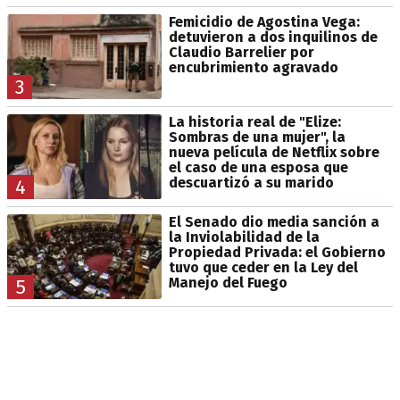
Femicidio de Agostina Vega:
detuvieron a dos inquilinos de
Claudio Barrelier por
encubrimiento agravado
3
La historia real de "Elize:
Sombras de una mujer", la
nueva película de Netflix sobre
el caso de una esposa que
descuartizó a su marido
4
El Senado dio media sanción a
la Inviolabilidad de la
Propiedad Privada: el Gobierno
tuvo que ceder en la Ley del
Manejo del Fuego
5