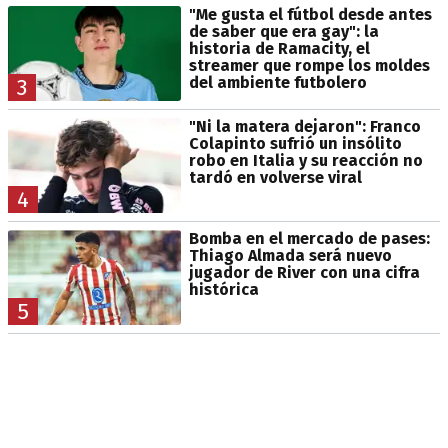
"Me gusta el fútbol desde antes
de saber que era gay": la
historia de Ramacity, el
streamer que rompe los moldes
del ambiente futbolero
3
"Ni la matera dejaron": Franco
Colapinto sufrió un insólito
robo en Italia y su reacción no
tardó en volverse viral
4
Bomba en el mercado de pases:
Thiago Almada será nuevo
jugador de River con una cifra
histórica
5