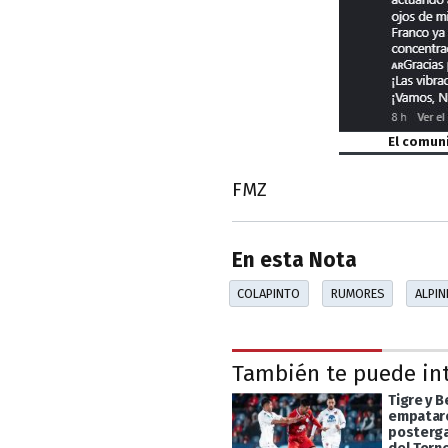
El comuni
FMZ
En esta Nota
COLAPINTO
RUMORES
ALPIN
También te puede in
Tigre y 
empataro
posterga