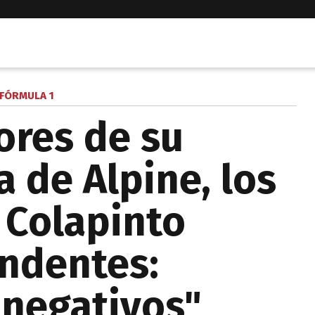
FÓRMULA 1
ores de su
a de Alpine, los
 Colapinto
ndentes:
 negativos"