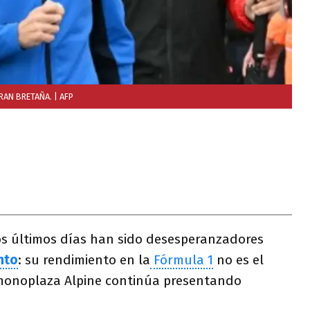
RAN BRETAÑA.
| AFP
los últimos días han sido desesperanzadores
nto
: su rendimiento en la
Fórmula 1
no es el
 monoplaza Alpine continúa presentando