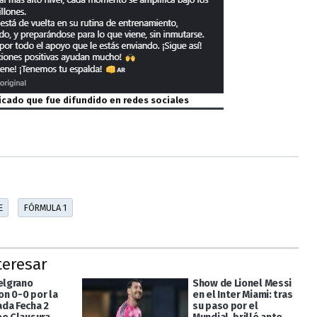
cado que fue difundido en redes sociales
E
FÓRMULA 1
teresar
Belgrano
Show de Lionel Messi
n 0-0 por la
en el Inter Miami: tras
da Fecha 2
su paso por el