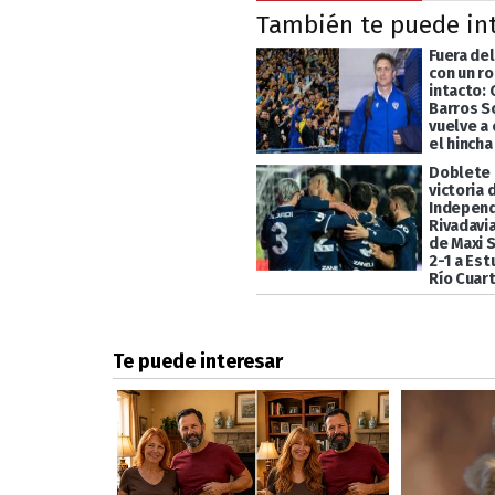
También te puede in
Fuera de
con un r
intacto:
Barros S
vuelve a
el hincha
Doblete 
victoria 
Indepen
Rivadavia
de Maxi 
2-1 a Es
Río Cuar