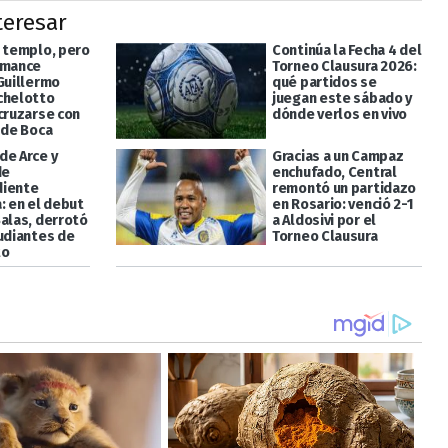
teresar
l templo, pero
Continúa la Fecha 4 del
omance
Torneo Clausura 2026:
 Guillermo
qué partidos se
chelotto
juegan este sábado y
 cruzarse con
dónde verlos en vivo
 de Boca
de Arce y
Gracias a un Campaz
de
enchufado, Central
diente
remontó un partidazo
: en el debut
en Rosario: venció 2-1
Salas, derrotó
a Aldosivi por el
tudiantes de
Torneo Clausura
to