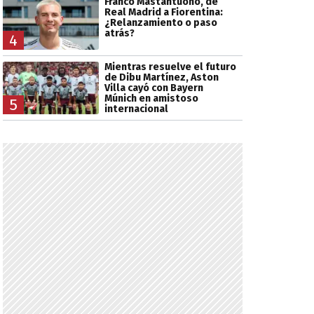
Franco Mastantuono, de
Real Madrid a Fiorentina:
¿Relanzamiento o paso
atrás?
4
Mientras resuelve el futuro
de Dibu Martínez, Aston
Villa cayó con Bayern
Múnich en amistoso
5
internacional