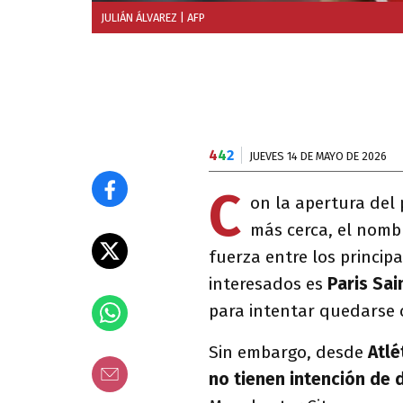
JULIÁN ÁLVAREZ
| AFP
4
4
2
JUEVES 14 DE MAYO DE 2026
C
on la apertura del
más cerca, el nomb
fuerza entre los princip
interesados es
Paris Sa
para intentar quedarse 
Sin embargo, desde
Atlé
no tienen intención de