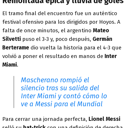
Remontada épica y lluvia de goles
El tramo final del encuentro fue un auténtico
festival ofensivo para los dirigidos por Hoyos. A
falta de once minutos, el argentino
Mateo
Silvetti
puso el 3-3 y, poco después,
Germán
Berterame
dio vuelta la historia para el 4-3 que
volvió a poner el resultado en manos de
Inter
Miami
.
Mascherano rompió el
silencio tras su salida del
Inter Miami y contó cómo lo
ve a Messi para el Mundial
Para cerrar una jornada perfecta,
Lionel Messi
selló su
hat-trick
con una definición de derecha