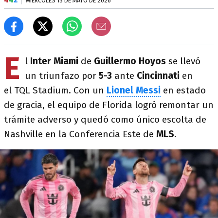
MIÉRCOLES 13 DE MAYO DE 2026
E
l
Inter Miami
de
Guillermo Hoyos
se llevó
un triunfazo por
5-3
ante
Cincinnati
en
el TQL Stadium. Con un
Lionel Messi
en estado
de gracia, el equipo de Florida logró remontar un
trámite adverso y quedó como único escolta de
Nashville en la Conferencia Este de
MLS
.