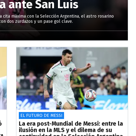
a ante San Luis
a cita máxima con la Selección Argentina, el astro rosarino
s con dos zurdazos y un pase gol clave.
EL FUTURO DE MESSI
ó
La era post-Mundial de Messi: entre la
ilusión en la MLS y el dilema de su