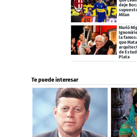
que Lean
deje Boc
supuesto
Milan
Murió Mi
Ignomiri
la famos
que Mata
arquitect
de Estud
Plata