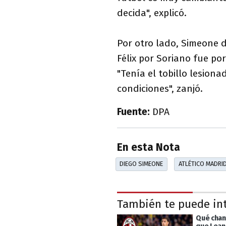
decida", explicó.
Por otro lado, Simeone d
Félix por Soriano fue po
"Tenía el tobillo lesion
condiciones", zanjó.
Fuente:
DPA
En esta Nota
DIEGO SIMEONE
ATLÉTICO MADRI
También te puede in
Qué chan