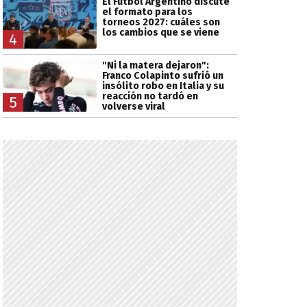
El Fútbol Argentino discute
el formato para los
torneos 2027: cuáles son
los cambios que se viene
4
"Ni la matera dejaron":
Franco Colapinto sufrió un
insólito robo en Italia y su
reacción no tardó en
5
volverse viral