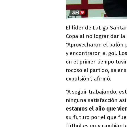
El líder de LaLiga Sant
Copa al no lograr dar la 
"Aprovecharon el balón 
y encontraron el gol. Lo
en el primer tiempo tuv
rocoso el partido, se e
expulsión", afirmó.
"A seguir trabajando, es
ninguna satisfacción as
estamos el año que vie
su futuro por el que fu
fútbol es muy cambiante 