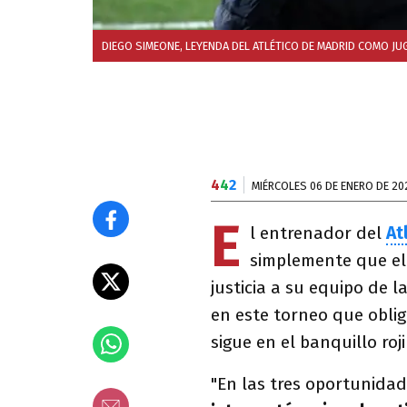
DIEGO SIMEONE, LEYENDA DEL ATLÉTICO DE MADRID COMO JU
4
4
2
MIÉRCOLES 06 DE ENERO DE 20
E
l entrenador del
At
simplemente que e
justicia a su equipo de l
en este torneo que oblig
sigue en el banquillo roj
"En las tres oportunidade