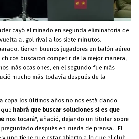
ander cayó eliminado en segunda eliminatoria de
vuelta al gol rival a los siete minutos.
parado, tienen buenos jugadores en balón aéreo
s chicos buscaron competir de la mejor manera,
imos más ocasiones, en el segundo fue más
nsució mucho más todavía después de la
ta copa los últimos años no nos está dando
í que
habrá que buscar soluciones si es que
ne
nos tocará", añadió, dejando un titular sobre
e preguntado después en rueda de prensa. "El
y uno tiene que estar abierto a lo que el club