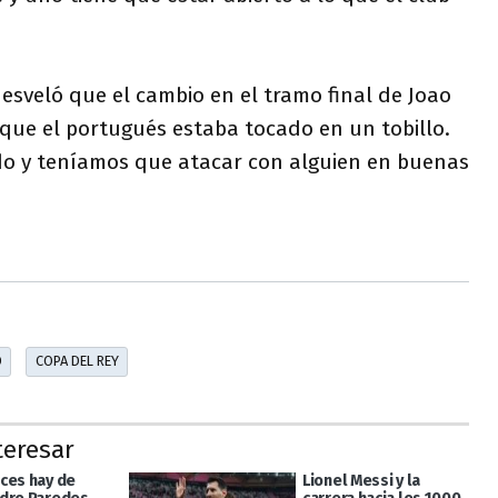
esveló que el cambio en el tramo final de Joao
rque el portugués estaba tocado en un tobillo.
ado y teníamos que atacar con alguien en buenas
D
COPA DEL REY
teresar
ces hay de
Lionel Messi y la