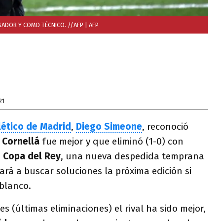
GADOR Y COMO TÉCNICO. //AFP
| AFP
21
lético de Madrid
,
Diego Simeone
, reconoció
l
Cornellá
fue mejor y que eliminó (1-0) con
a
Copa del Rey
, una nueva despedida temprana
ará a buscar soluciones la próxima edición si
iblanco.
s (últimas eliminaciones) el rival ha sido mejor,