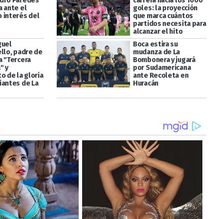
dro Paredes
carrera hacia los 1000
a ante el
goles: la proyección
 interés del
que marca cuántos
partidos necesita para
alcanzar el hito
guel
Boca estira su
ello, padre de
mudanza de La
a "Tercera
Bombonera y jugará
" y
por Sudamericana
o de la gloria
ante Recoleta en
iantes de La
Huracán