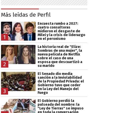
Más leídas de Perfil
Encuesta rumbo a 2027:
cuatro consultoras
midieron el desgaste de
Milei y la crisis de liderazgo
1
en el peronismo
La historia real de "Elize:
Sombras de una mujer", la
nueva película de Netflix
sobre el caso de una
esposa que descuartizó a
2
su marido
El Senado dio media
sanción a la Inviolabilidad
de la Propiedad Privada: el
Gobierno tuvo que ceder
en la Ley del Manejo del
3
Fuego
El Gobierno perdió la
pulseada del nombre: la
"Ley de Tierras" se impuso
en toda la conversación