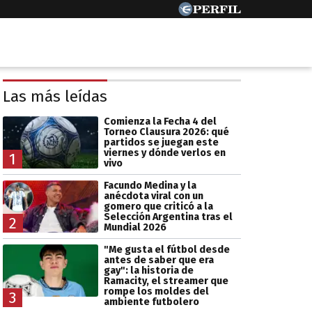
Las más leídas
Comienza la Fecha 4 del
Torneo Clausura 2026: qué
partidos se juegan este
viernes y dónde verlos en
1
vivo
Facundo Medina y la
anécdota viral con un
gomero que criticó a la
Selección Argentina tras el
2
Mundial 2026
"Me gusta el fútbol desde
antes de saber que era
gay": la historia de
Ramacity, el streamer que
rompe los moldes del
3
ambiente futbolero