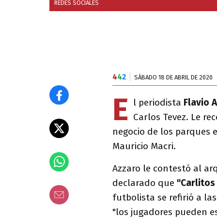
REDES SOCIALES
4
4
2
SÁBADO 18 DE ABRIL DE 2020
E
l periodista
Flavio 
Carlos Tevez. Le re
negocio de los parques e
Mauricio Macri.
Azzaro le contestó al ar
declarado que
"Carlitos
futbolista se refirió a l
"los jugadores pueden es