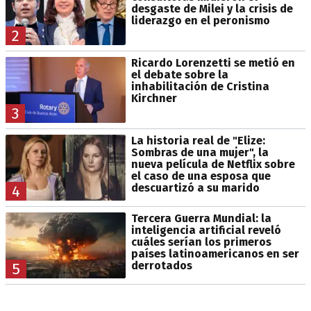
desgaste de Milei y la crisis de
liderazgo en el peronismo
2
Ricardo Lorenzetti se metió en
el debate sobre la
inhabilitación de Cristina
Kirchner
3
La historia real de "Elize:
Sombras de una mujer", la
nueva película de Netflix sobre
el caso de una esposa que
descuartizó a su marido
4
Tercera Guerra Mundial: la
inteligencia artificial reveló
cuáles serían los primeros
países latinoamericanos en ser
derrotados
5