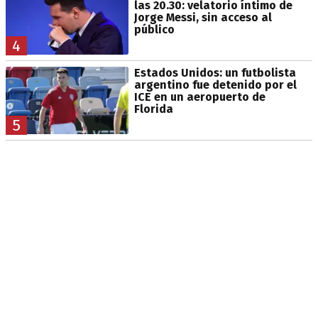
las 20.30: velatorio íntimo de
Jorge Messi, sin acceso al
público
4
Estados Unidos: un futbolista
argentino fue detenido por el
ICE en un aeropuerto de
Florida
5