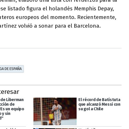
se listado figura el holandés Memphis Depay,
anteros europeos del momento. Recientemente,
tínez volvió a sonar para el Barcelona.
IGA DE ESPAÑA
teresar
a de Liberman
El récord de Batistuta
cción de
que alcanzó Messi con
"Es un equipo
su gol a Chile
 y sin
d"