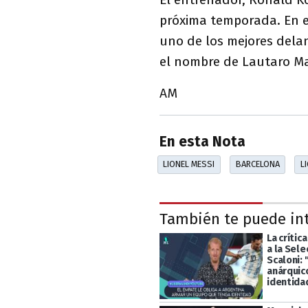
próxima temporada. En e
uno de los mejores del
el nombre de Lautaro Mar
AM
En esta Nota
LIONEL MESSI
BARCELONA
L
También te puede in
La crític
a la Sele
Scaloni: 
anárquico
identida