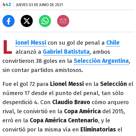
4
4
2
JUEVES 03 DE JUNIO DE 2021
L
ionel Messi
con su gol de penal a
Chile
alcanzó a
Gabriel Batistuta
, ambos
convirtieron 38 goles en la
Selección Argentina
,
sin contar partidos amistosos.
Fue el gol 72 para
Lionel Messi
en la
Selección
el
número 17 desde el punto del penal, tan sólo
desperdició 4. Con
Claudio Bravo
cómo arquero
rival, le conivirtió en la
Copa América
del 2015,
erró en la
Copa América Centenario
, y le
convirtió por la misma vía en
Eliminatorias
el