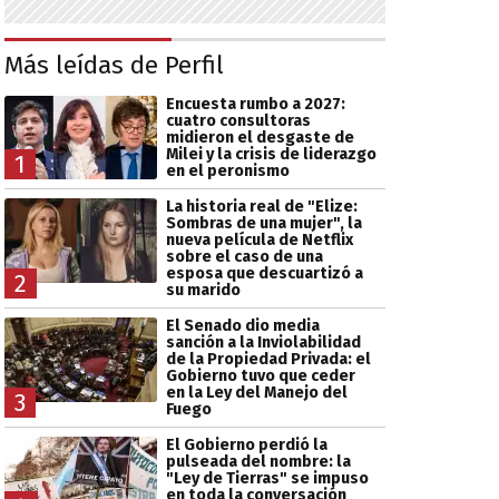
Más leídas de Perfil
Encuesta rumbo a 2027:
cuatro consultoras
midieron el desgaste de
Milei y la crisis de liderazgo
1
en el peronismo
La historia real de "Elize:
Sombras de una mujer", la
nueva película de Netflix
sobre el caso de una
esposa que descuartizó a
2
su marido
El Senado dio media
sanción a la Inviolabilidad
de la Propiedad Privada: el
Gobierno tuvo que ceder
en la Ley del Manejo del
3
Fuego
El Gobierno perdió la
pulseada del nombre: la
"Ley de Tierras" se impuso
en toda la conversación