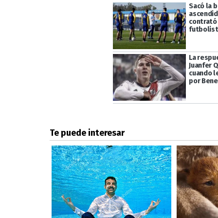
Sacó la b
ascendid
contrató
futbolis
La respu
Juanfer 
cuando l
por Ben