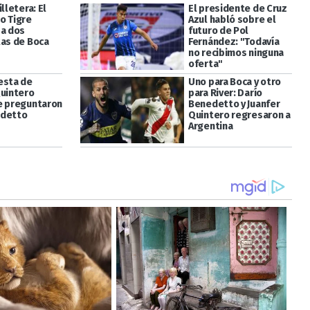
illetera: El
El presidente de Cruz
o Tigre
Azul habló sobre el
 a dos
futuro de Pol
tas de Boca
Fernández: "Todavía
no recibimos ninguna
oferta"
esta de
Uno para Boca y otro
Quintero
para River: Darío
e preguntaron
Benedetto y Juanfer
edetto
Quintero regresaron a
Argentina