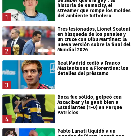
de saber que era gay": la
historia de Ramacity, el
streamer que rompe los moldes
del ambiente futbolero
1
Tres lesionados, Lionel Scaloni
en búsqueda de los penales y
un cruce con Dibu Martínez: la
nueva versión sobre la final del
Mundial 2026
2
Real Madrid cedió a Franco
Mastantuono a Fiorentina: los
detalles del préstamo
3
Boca fue sólido, golpeó con
Ascacibar y le ganó bien a
Estudiantes (1-0) en Parque
Patricios
4
Pablo Lunati liquidó a un