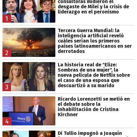
consultoras midieron el
desgaste de Milei y la crisis de
liderazgo en el peronismo
1
Tercera Guerra Mundial: la
inteligencia artificial reveló
cuáles serían los primeros
países latinoamericanos en ser
derrotados
2
La historia real de "Elize:
Sombras de una mujer", la
nueva película de Netflix sobre
el caso de una esposa que
descuartizó a su marido
3
Ricardo Lorenzetti se metió en
el debate sobre la
inhabilitación de Cristina
Kirchner
4
Di Tullio impugnó a Joaquín