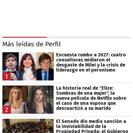
Más leídas de Perfil
Encuesta rumbo a 2027: cuatro
consultoras midieron el
desgaste de Milei y la crisis de
liderazgo en el peronismo
1
La historia real de "Elize:
Sombras de una mujer", la
nueva película de Netflix sobre
el caso de una esposa que
descuartizó a su marido
2
El Senado dio media sanción a
la Inviolabilidad de la
Propiedad Privada: el Gobierno