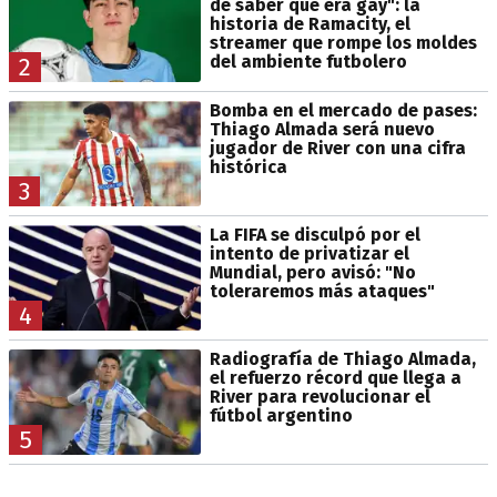
de saber que era gay": la
historia de Ramacity, el
streamer que rompe los moldes
del ambiente futbolero
2
Bomba en el mercado de pases:
Thiago Almada será nuevo
jugador de River con una cifra
histórica
3
La FIFA se disculpó por el
intento de privatizar el
Mundial, pero avisó: "No
toleraremos más ataques"
4
Radiografía de Thiago Almada,
el refuerzo récord que llega a
River para revolucionar el
fútbol argentino
5