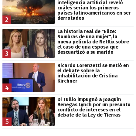
inteligencia artificial reveló
cuáles serían los primeros
países latinoamericanos en ser
derrotados
2
La historia real de "Elize:
Sombras de una mujer", la
nueva película de Netflix sobre
el caso de una esposa que
descuartizó a su marido
3
Ricardo Lorenzetti se metió en
el debate sobre la
inhabilitación de Cristina
Kirchner
4
Di Tullio impugnó a Joaquín
Benegas Lynch por un presunto
conflicto de intereses en el
debate de la Ley de Tierras
5