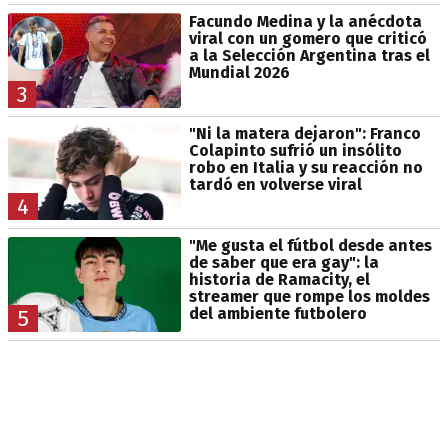
Facundo Medina y la anécdota
viral con un gomero que criticó
a la Selección Argentina tras el
Mundial 2026
3
"Ni la matera dejaron": Franco
Colapinto sufrió un insólito
robo en Italia y su reacción no
tardó en volverse viral
4
"Me gusta el fútbol desde antes
de saber que era gay": la
historia de Ramacity, el
streamer que rompe los moldes
del ambiente futbolero
5