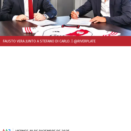
FAUSTO VERA JUNTO A STEFANO DI CARLO.
| @RIVERPLATE
4
4
2