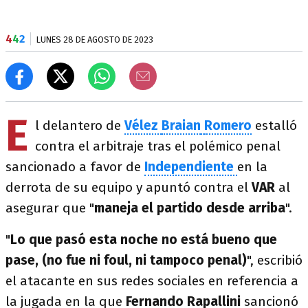
4
4
2
LUNES 28 DE AGOSTO DE 2023
E
l delantero de
Vélez
Braian
Romero
estalló
contra el arbitraje tras el polémico penal
sancionado a favor de
Independiente
en la
derrota de su equipo y apuntó contra el
VAR
al
asegurar que "
maneja el partido desde arriba
".
"
Lo que pasó esta noche no está bueno que
pase, (no fue ni foul, ni tampoco penal)
", escribió
el atacante en sus redes sociales en referencia a
la jugada en la que
Fernando Rapallini
sancionó