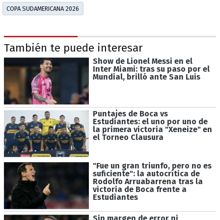
COPA SUDAMERICANA 2026
También te puede interesar
Show de Lionel Messi en el
Inter Miami: tras su paso por el
Mundial, brilló ante San Luis
Puntajes de Boca vs
Estudiantes: el uno por uno de
la primera victoria "Xeneize" en
el Torneo Clausura
"Fue un gran triunfo, pero no es
suficiente": la autocrítica de
Rodolfo Arruabarrena tras la
victoria de Boca frente a
Estudiantes
Sin margen de error ni