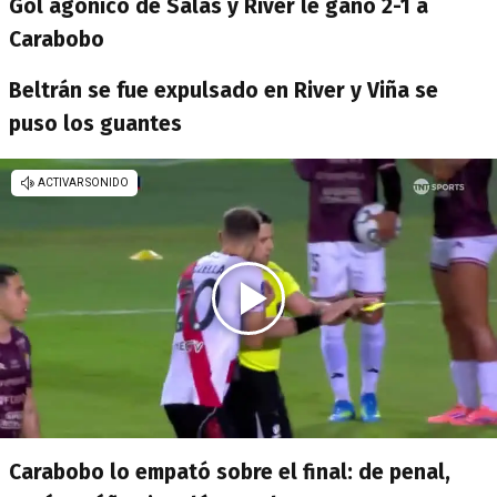
Gol agónico de Salas y River le ganó 2-1 a
Carabobo
Beltrán se fue expulsado en River y Viña se
puso los guantes
Carabobo lo empató sobre el final: de penal,