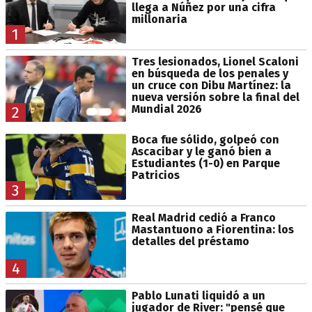
llega a Núñez por una cifra
millonaria
1
Tres lesionados, Lionel Scaloni
en búsqueda de los penales y
un cruce con Dibu Martínez: la
nueva versión sobre la final del
Mundial 2026
2
Boca fue sólido, golpeó con
Ascacibar y le ganó bien a
Estudiantes (1-0) en Parque
Patricios
3
Real Madrid cedió a Franco
Mastantuono a Fiorentina: los
detalles del préstamo
4
Pablo Lunati liquidó a un
jugador de River: "pensé que