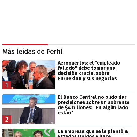
Más leídas de Perfil
Aeropuertos: el "empleado
fallado" debe tomar una
decisión crucial sobre
Eurnekian y sus negocios
1
El Banco Central no pudo dar
precisiones sobre un sobrante
de $4 billones: "En algún lado
están"
2
La empresa que se le plantó a
Estados Unidos y hace