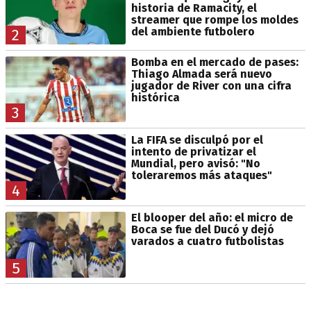
historia de Ramacity, el
streamer que rompe los moldes
del ambiente futbolero
2
Bomba en el mercado de pases:
Thiago Almada será nuevo
jugador de River con una cifra
histórica
3
La FIFA se disculpó por el
intento de privatizar el
Mundial, pero avisó: "No
toleraremos más ataques"
4
El blooper del año: el micro de
Boca se fue del Ducó y dejó
varados a cuatro futbolistas
5