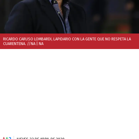
RICARDO CARUSO LOMBARDI, LAPIDARIO CON LA GENTE QUE NO RESPETA LA
CUARENTENA. //NA
| NA
4
4
2