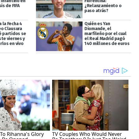
 Infantino en
Fiorentina:
sis de FIFA
¿Relanzamiento o
paso atrás?
 la Fecha 4
Quién es Yan
eo Clausura
Diomande, el
é partidos se
marfileño por el cual
ste viernes y
el Real Madrid pagó
rlos en vivo
140 millones de euros