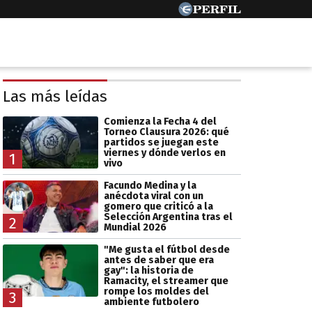
Las más leídas
Comienza la Fecha 4 del
Torneo Clausura 2026: qué
partidos se juegan este
viernes y dónde verlos en
1
vivo
Facundo Medina y la
anécdota viral con un
gomero que criticó a la
Selección Argentina tras el
2
Mundial 2026
"Me gusta el fútbol desde
antes de saber que era
gay": la historia de
Ramacity, el streamer que
rompe los moldes del
3
ambiente futbolero