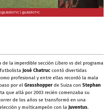
 //@LIBEROTYC
| @LIBEROTYC
 de la imperdible sección
Líbero vs
del programa
x futbolista
José Chatruc
contó divertidas
omo profesional y entre ellas recordó la mala
paso por el
Grasshopper
de Suiza con
Stephan
sta que allá por 2003 recién comenzaba su
correr de los años se transformó en una
selección y multicampeón con la
Juventus
.