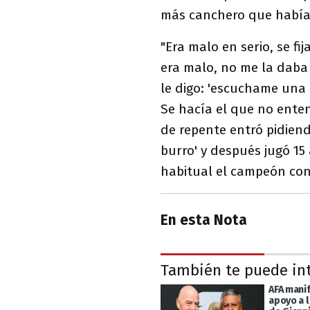
más canchero que había 
"Era malo en serio, se fi
era malo, no me la daba
le digo: 'escuchame una 
Se hacía el que no entend
de repente entró pidiendo
burro' y después jugó 15
habitual el campeón con
En esta Nota
También te puede in
AFA mani
apoyo a l