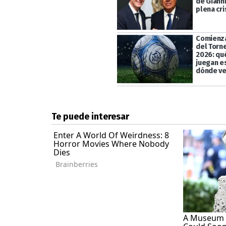
de Gianni
plena cri
Comienza
del Torn
2026: qu
juegan e
dónde ve