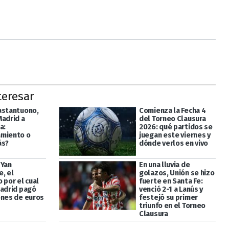
teresar
astantuono,
Comienza la Fecha 4
Madrid a
del Torneo Clausura
a:
2026: qué partidos se
miento o
juegan este viernes y
ás?
dónde verlos en vivo
 Yan
En una lluvia de
, el
golazos, Unión se hizo
 por el cual
fuerte en Santa Fe:
Madrid pagó
venció 2-1 a Lanús y
ones de euros
festejó su primer
triunfo en el Torneo
Clausura