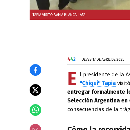
TAPIA VISITÓ BAHÍA BLANCA
| AFA
4
4
2
JUEVES 17 DE ABRIL DE 2025
E
l presidente de la 
"Chiqui" Tapia
visi
entregar formalmente l
Selección Argentina en 
consecuencias de la trá
Cómo la recorrid