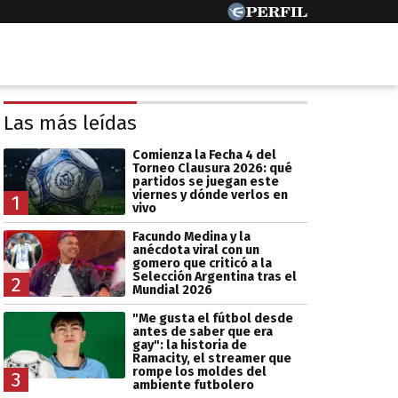
Las más leídas
Comienza la Fecha 4 del
Torneo Clausura 2026: qué
partidos se juegan este
viernes y dónde verlos en
1
vivo
Facundo Medina y la
anécdota viral con un
gomero que criticó a la
Selección Argentina tras el
2
Mundial 2026
"Me gusta el fútbol desde
antes de saber que era
gay": la historia de
Ramacity, el streamer que
rompe los moldes del
3
ambiente futbolero