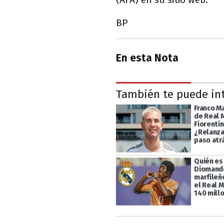
BP
En esta Nota
También te puede in
Franco M
de Real 
Fiorentin
¿Relanza
paso atr
Quién es
Diomande
marfileño
el Real 
140 mill