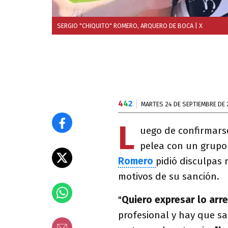
SERGIO "CHIQUITO" ROMERO, ARQUERO DE BOCA
| X
4
4
2
MARTES 24 DE SEPTIEMBRE DE 
L
uego de confirmars
pelea con un grupo
Romero
pidió
disculpas 
motivos de su sanción.
"
Quiero expresar lo arr
profesional y hay que sa