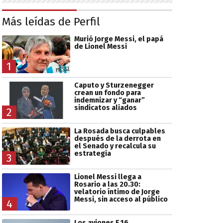
Más leídas de Perfil
Murió Jorge Messi, el papá
de Lionel Messi
1
Caputo y Sturzenegger
crean un fondo para
indemnizar y “ganar”
sindicatos aliados
2
La Rosada busca culpables
después de la derrota en
el Senado y recalcula su
estrategia
3
Lionel Messi llega a
Rosario a las 20.30:
velatorio íntimo de Jorge
Messi, sin acceso al público
4
Los aviones F 16