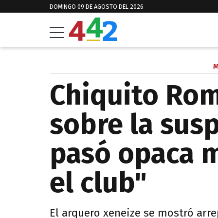
DOMINGO 09 DE AGOSTO DEL 2026
M
Chiquito Ro
sobre la sus
pasó opaca m
el club"
El arquero xeneize se mostró arre