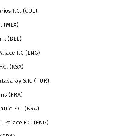
rios F.C. (COL)
C. (MEX)
nk (BEL)
alace F.C (ENG)
F.C. (KSA)
tasaray S.K. (TUR)
ens (FRA)
aulo F.C. (BRA)
l Palace F.C. (ENG)