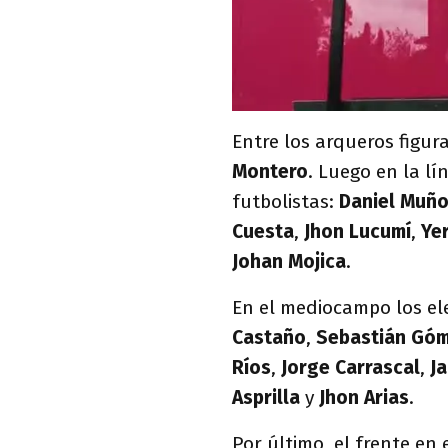
Entre los arqueros figu
Montero
. Luego en la lí
futbolistas:
Daniel Muñ
Cuesta
,
Jhon
Lucumí
,
Ye
Johan Mojica
.
En el mediocampo los ele
Castaño
,
Sebastián
Góm
Ríos
,
Jorge Carrascal
,
J
Asprilla
y
Jhon Arias
.
Por último, el frente en 