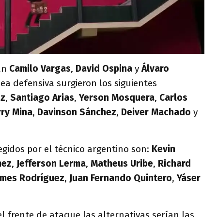
ran
Camilo
Vargas
,
David Ospina
y
Álvaro
nea defensiva surgieron los siguientes
oz
,
Santiago
Arias
,
Yerson Mosquera
,
Carlos
rry Mina
,
Davinson Sánchez
,
Deiver Machado
y
gidos por el técnico argentino son:
Kevin
ez
,
Jefferson
Lerma
,
Matheus Uribe
,
Richard
ames Rodríguez
,
Juan Fernando Quintero
,
Yáser
el frente de ataque las alternativas serían las