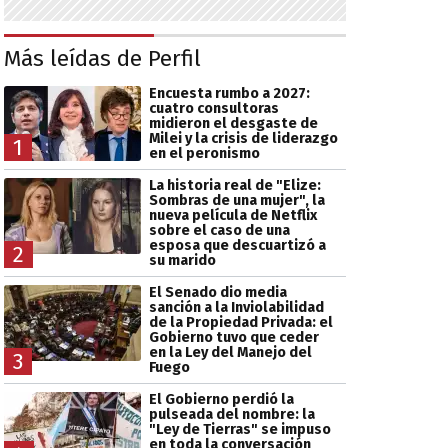
Más leídas de Perfil
Encuesta rumbo a 2027:
cuatro consultoras
midieron el desgaste de
Milei y la crisis de liderazgo
1
en el peronismo
La historia real de "Elize:
Sombras de una mujer", la
nueva película de Netflix
sobre el caso de una
esposa que descuartizó a
2
su marido
El Senado dio media
sanción a la Inviolabilidad
de la Propiedad Privada: el
Gobierno tuvo que ceder
en la Ley del Manejo del
3
Fuego
El Gobierno perdió la
pulseada del nombre: la
"Ley de Tierras" se impuso
en toda la conversación