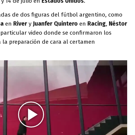
 y 14 de julio en
Estados Unidos
.
adas de dos figuras del fútbol argentino, como
ja
en
River
y
Juanfer Quintero
en
Racing
,
Néstor
particular video donde se confirmaron los
a la preparación de cara al certamen