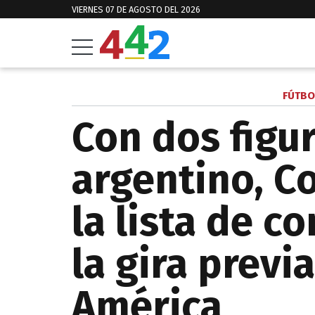
VIERNES 07 DE AGOSTO DEL 2026
FÚTBO
Con dos figur
argentino, C
la lista de c
la gira previ
América