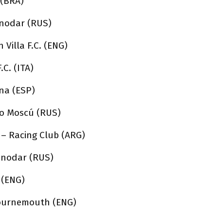
 (BRA)
snodar (RUS)
 Villa F.C. (ENG)
C. (ITA)
na (ESP)
mo Moscú (RUS)
– Racing Club (ARG)
asnodar (RUS)
. (ENG)
 Bournemouth (ENG)