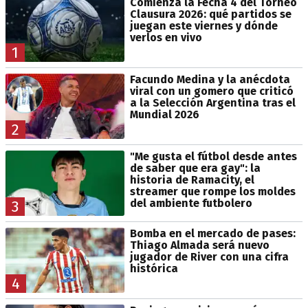
Comienza la Fecha 4 del Torneo
Clausura 2026: qué partidos se
juegan este viernes y dónde
verlos en vivo
1
Facundo Medina y la anécdota
viral con un gomero que criticó
a la Selección Argentina tras el
Mundial 2026
2
"Me gusta el fútbol desde antes
de saber que era gay": la
historia de Ramacity, el
streamer que rompe los moldes
del ambiente futbolero
3
Bomba en el mercado de pases:
Thiago Almada será nuevo
jugador de River con una cifra
histórica
4