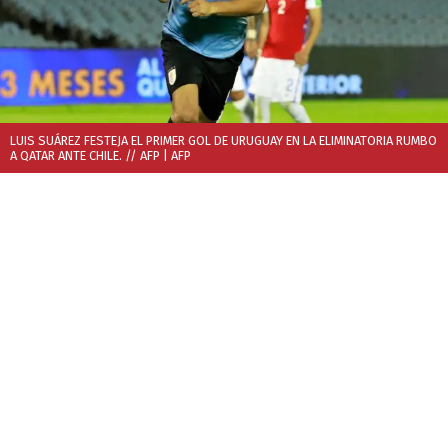
LUIS SUÁREZ FESTEJA EL PRIMER GOL DE URUGUAY EN LA ELIMINATORIA RUMBO
A QATAR ANTE CHILE. // AFP
| AFP