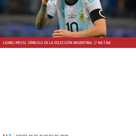
LIONEL MESSI, SÍMBOLO DE LA SELECCIÓN ARGENTINA. // NA
| NA
4
4
2