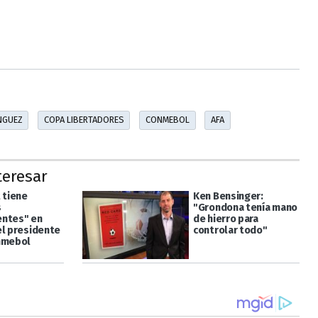
NGUEZ
COPA LIBERTADORES
CONMEBOL
AFA
teresar
 tiene
Ken Bensinger:
s
"Grondona tenía mano
ntes" en
de hierro para
el presidente
controlar todo"
nmebol