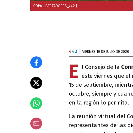
COPA LIBERTADORES_442
|
4
4
2
VIERNES 10 DE JULIO DE 2020
E
l Consejo de la
Con
este viernes que el
15 de septiembre, mientr
octubre, siempre y cuan
en la región lo permita.
La reunión virtual del Co
representantes de las d