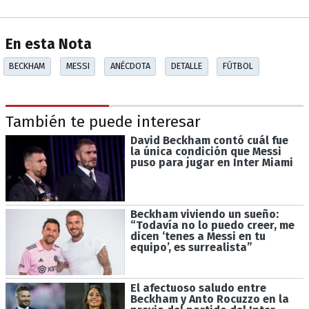
En esta Nota
BECKHAM
MESSI
ANÉCDOTA
DETALLE
FÚTBOL
También te puede interesar
David Beckham contó cuál fue
la única condición que Messi
puso para jugar en Inter Miami
Beckham viviendo un sueño:
“Todavía no lo puedo creer, me
dicen ‘tenes a Messi en tu
equipo’, es surrealista”
El afectuoso saludo entre
Beckham y Anto Rocuzzo en la