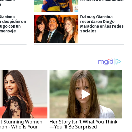
a
Gianinna
Dalma y Giannina
 despidieron
recordaron Diego
Hugo con un
Maradona en las redes
 mensaje
sociales