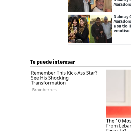
Maradon
Dalma y 
Maradona
a su tío 
emotivo