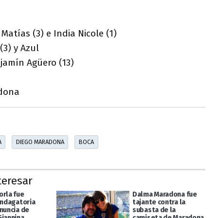
 Matías (3) e India Nicole (1)
3) y Azul
jamín Agüero (13)
adona
A
DIEGO MARADONA
BOCA
teresar
orla fue
Dalma Maradona fue
indagatoria
tajante contra la
enuncia de
subasta de la
Giannina
camiseta de Maradona