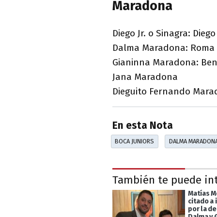
Maradona
Diego Jr. o Sinagra: Diego
Dalma Maradona: Roma (
Gianinna Maradona: Ben
Jana Maradona
Dieguito Fernando Mar
En esta Nota
BOCA JUNIORS
DALMA MARADON
También te puede in
Matías M
citado a 
por la d
Dalma y 