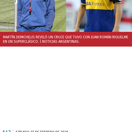
MARTÍN DEMICHELIS REVELÓ UN CRUCE QUE TUVO CON JUAN ROMÁN RIQUELME
EN UN SUPERCLÁSICO.
| NOTICIAS ARGENTINAS.
4
4
2