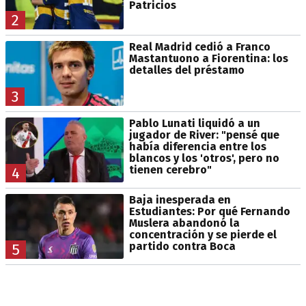
Patricios
2
Real Madrid cedió a Franco
Mastantuono a Fiorentina: los
detalles del préstamo
3
Pablo Lunati liquidó a un
jugador de River: "pensé que
había diferencia entre los
blancos y los 'otros', pero no
tienen cerebro"
4
Baja inesperada en
Estudiantes: Por qué Fernando
Muslera abandonó la
concentración y se pierde el
partido contra Boca
5