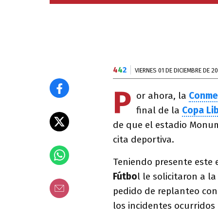
4
4
2
VIERNES 01 DE DICIEMBRE DE 2
P
or ahora, la
Conme
final de la
Copa Li
de que el estadio Monum
cita deportiva.
Teniendo presente este 
Fútbo
l le solicitaron a
pedido de replanteo con
los incidentes ocurridos