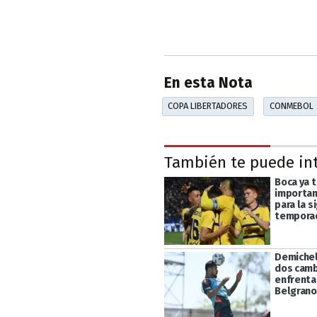
En esta Nota
COPA LIBERTADORES
CONMEBOL
También te puede in
Boca ya t
importan
para la s
tempora
Demichel
dos camb
enfrenta
Belgrano