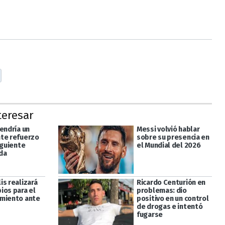
teresar
endría un
Messi volvió hablar
te refuerzo
sobre su presencia en
iguiente
el Mundial del 2026
da
is realizará
Ricardo Centurión en
ios para el
problemas: dio
miento ante
positivo en un control
de drogas e intentó
fugarse