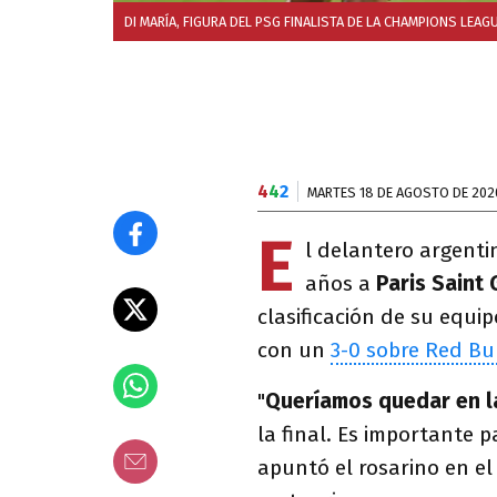
DI MARÍA, FIGURA DEL PSG FINALISTA DE LA CHAMPIONS LEAGU
4
4
2
MARTES 18 DE AGOSTO DE 202
E
l delantero argent
años a
Paris Saint
clasificación de su equi
con un
3-0 sobre Red Bul
"
Queríamos quedar en la
la final. Es importante 
apuntó el rosarino en el