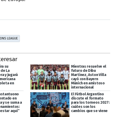
ONS LEAGUE
teresar
ra su
Mientras resuelve el
de La
futuro de Dibu
a y jugará
Martínez, Aston Villa
mericana
cayó con Bayern
oleta en
Múnich en amistoso
internacional
astantuono
El Fútbol Argentino
entado en
discute el formato
a y se suma a
para los torneos 2027:
enamientos:
cuáles son los
 estar aquí”
cambios que se viene