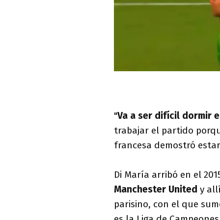
"
Va a ser difícil dormir 
trabajar el partido porq
francesa demostró estar 
Di María arribó en el 2
Manchester United
y al
parisino, con el que su
es la Liga de Campeones