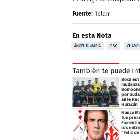
Fuente:
Telam
En esta Nota
ÁNGEL DI MARÍA
PSG
CHAMPI
También te puede in
Boca esti
mudanza 
Bomboner
por Suda
ante Rec
Huracán
Franco M
fue pres
Fiorentin
los entr
“Feliz de