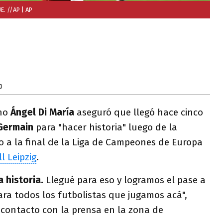
E. //AP
| AP
0
ino
Ángel Di María
aseguró que llegó hace cinco
 Germain
para "hacer historia" luego de la
po a la final de la Liga de Campeones de Europa
l Leipzig
.
 historia.
Llegué para eso y logramos el pase a
para todos los futbolistas que jugamos acá",
 contacto con la prensa en la zona de