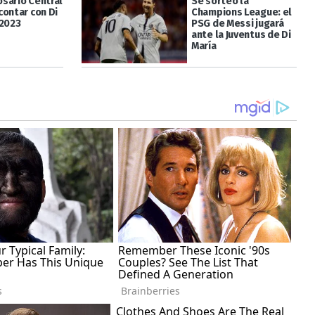
sario Central
Se sorteó la
contar con Di
Champions League: el
 2023
PSG de Messi jugará
ante la Juventus de Di
María