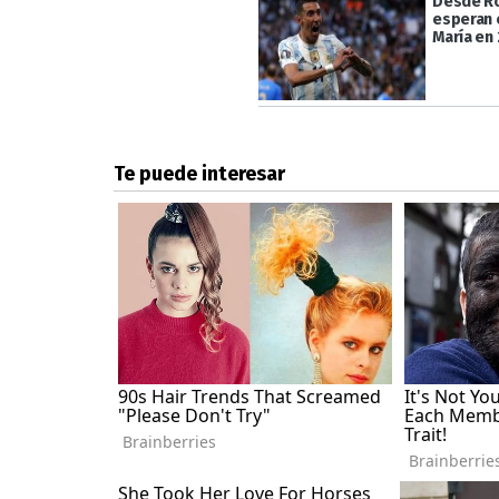
Desde Ro
esperan 
María en