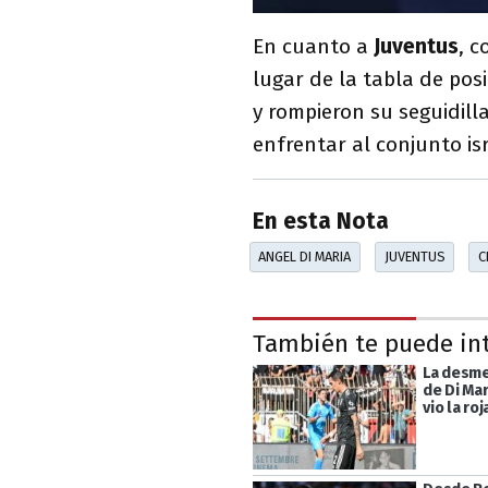
En cuanto a
Juventus
, c
lugar de la tabla de pos
y rompieron su seguidill
enfrentar al conjunto isr
En esta Nota
ANGEL DI MARIA
JUVENTUS
C
También te puede in
La desme
de Di Mar
vio la roj