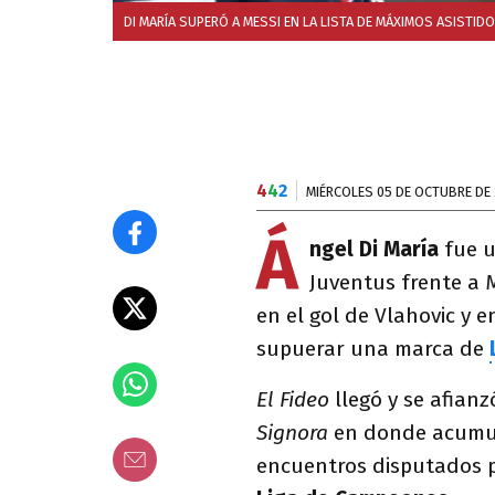
DI MARÍA SUPERÓ A MESSI EN LA LISTA DE MÁXIMOS ASISTID
4
4
2
MIÉRCOLES 05 DE OCTUBRE DE
Á
ngel Di María
fue u
Juventus frente a M
en el gol de Vlahovic y e
supuerar una marca de
El Fideo
llegó y se afianz
Signora
en donde acumul
encuentros disputados 