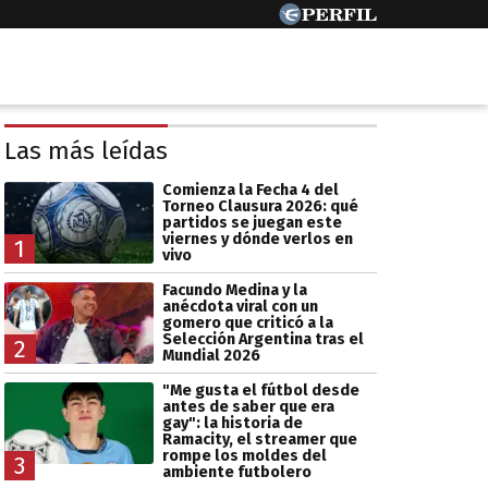
Las más leídas
Comienza la Fecha 4 del
Torneo Clausura 2026: qué
partidos se juegan este
viernes y dónde verlos en
1
vivo
Facundo Medina y la
anécdota viral con un
gomero que criticó a la
Selección Argentina tras el
2
Mundial 2026
"Me gusta el fútbol desde
antes de saber que era
gay": la historia de
Ramacity, el streamer que
rompe los moldes del
3
ambiente futbolero