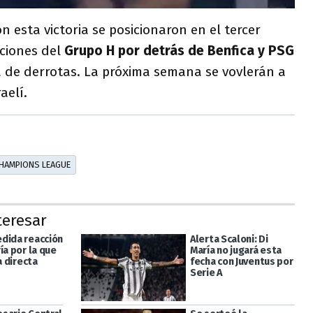
on esta victoria se posicionaron en el tercer
iciones del
Grupo H por detrás de Benfica y PSG
a de derrotas. La próxima semana se vovlerán a
aelí.
HAMPIONS LEAGUE
teresar
dida reacción
Alerta Scaloni: Di
ía por la que
María no jugará esta
a directa
fecha con Juventus por
Serie A