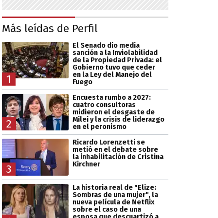
Más leídas de Perfil
El Senado dio media
sanción a la Inviolabilidad
de la Propiedad Privada: el
Gobierno tuvo que ceder
en la Ley del Manejo del
1
Fuego
Encuesta rumbo a 2027:
cuatro consultoras
midieron el desgaste de
Milei y la crisis de liderazgo
2
en el peronismo
Ricardo Lorenzetti se
metió en el debate sobre
la inhabilitación de Cristina
Kirchner
3
La historia real de "Elize:
Sombras de una mujer", la
nueva película de Netflix
sobre el caso de una
esposa que descuartizó a