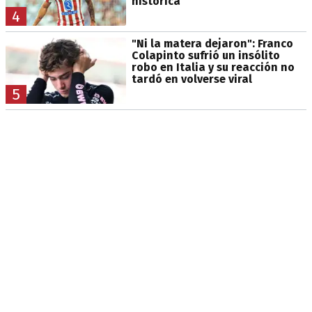
histórica
4
"Ni la matera dejaron": Franco
Colapinto sufrió un insólito
robo en Italia y su reacción no
tardó en volverse viral
5