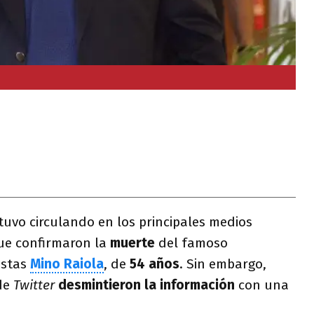
stuvo circulando en los principales medios
que confirmaron la
muerte
del famoso
istas
Mino Raiola
, de
54 años
. Sin embargo,
 de
Twitter
desmintieron la información
con una
.