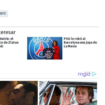
ERTE
teresar
atrix: el
PSG le robó al
to de Zlatan
Barcelona una joya de
vic
La Masía