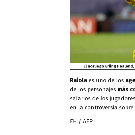
El noruego Erling Haaland,
Raiola
es uno de los
age
de los personajes
más co
salarios de los jugadores
en la controversia sobre
FH / AFP