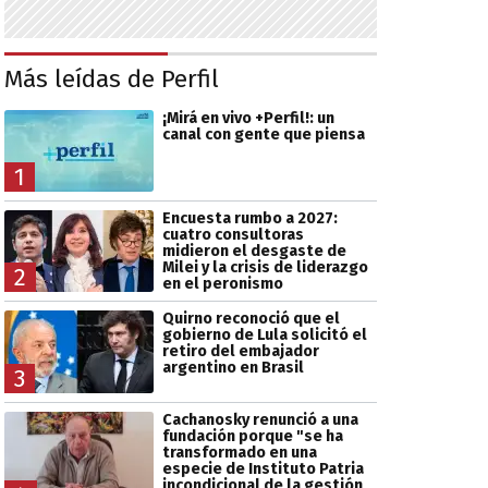
Más leídas de Perfil
¡Mirá en vivo +Perfil!: un
canal con gente que piensa
1
Encuesta rumbo a 2027:
cuatro consultoras
midieron el desgaste de
Milei y la crisis de liderazgo
2
en el peronismo
Quirno reconoció que el
gobierno de Lula solicitó el
retiro del embajador
argentino en Brasil
3
Cachanosky renunció a una
fundación porque "se ha
transformado en una
especie de Instituto Patria
incondicional de la gestión