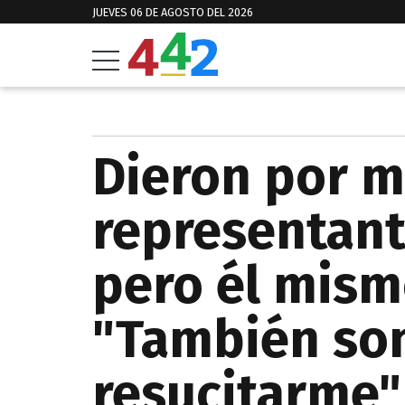
JUEVES 06 DE AGOSTO DEL 2026
Dieron por m
representant
pero él mism
"También so
resucitarme"