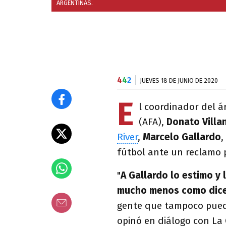
ARGENTINAS.
4
4
2
JUEVES 18 DE JUNIO DE 2020
E
l coordinador del á
(AFA),
Donato Villan
River
,
Marcelo Gallardo
,
fútbol ante un reclamo 
"
A Gallardo lo estimo y 
mucho menos como dic
gente que tampoco puede 
opinó en diálogo con La 