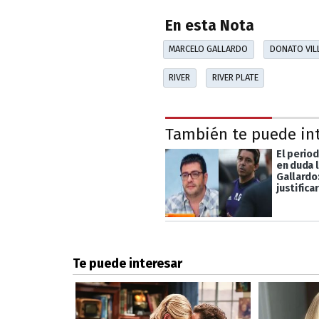
En esta Nota
MARCELO GALLARDO
DONATO VIL
RIVER
RIVER PLATE
También te puede in
El perio
en duda 
Gallardo
justifica