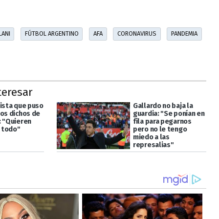
LANI
FÚTBOL ARGENTINO
AFA
CORONAVIRUS
PANDEMIA
teresar
dista que puso
Gallardo no baja la
los dichos de
guardia: "Se ponían en
: "Quieren
fila para pegarnos
r todo"
pero no le tengo
miedo a las
represalias"