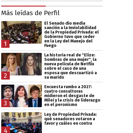
Más leídas de Perfil
El Senado dio media
sanción a la Inviolabilidad
de la Propiedad Privada: el
Gobierno tuvo que ceder
en la Ley del Manejo del
1
Fuego
La historia real de "Elize:
Sombras de una mujer", la
nueva película de Netflix
sobre el caso de una
esposa que descuartizó a
2
su marido
Encuesta rumbo a 2027:
cuatro consultoras
midieron el desgaste de
Milei y la crisis de liderazgo
3
en el peronismo
Ley de Propiedad Privada:
qué senadores votaron a
favor y cuáles en contra
4