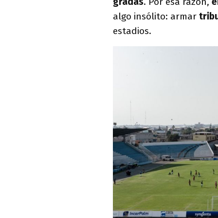
gradas
. Por esa razón,
e
algo insólito: armar
trib
estadios.