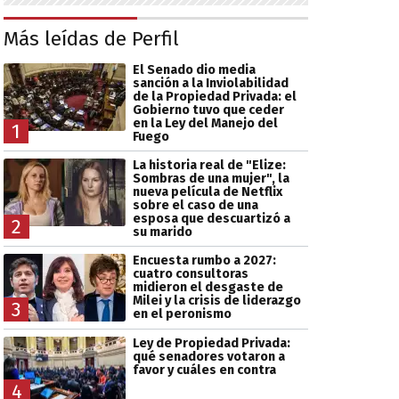
Más leídas de Perfil
El Senado dio media
sanción a la Inviolabilidad
de la Propiedad Privada: el
Gobierno tuvo que ceder
en la Ley del Manejo del
1
Fuego
La historia real de "Elize:
Sombras de una mujer", la
nueva película de Netflix
sobre el caso de una
esposa que descuartizó a
2
su marido
Encuesta rumbo a 2027:
cuatro consultoras
midieron el desgaste de
Milei y la crisis de liderazgo
3
en el peronismo
Ley de Propiedad Privada:
qué senadores votaron a
favor y cuáles en contra
4