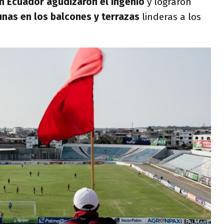
n Ecuador agudizaron el ingenio
y lograron
unas en los balcones y terrazas
linderas a los