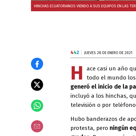
HINCHAS ECUATORIANOS VIENDO A SUS EQUIPOS EN LAS TER
4
4
2
JUEVES 28 DE ENERO DE 2021
H
ace casi un año q
todo el mundo los
generó el inicio de la 
incluyó a los hinchas, q
televisión o por teléfon
Hubo banderazos de apoy
protesta, pero
ningún eq