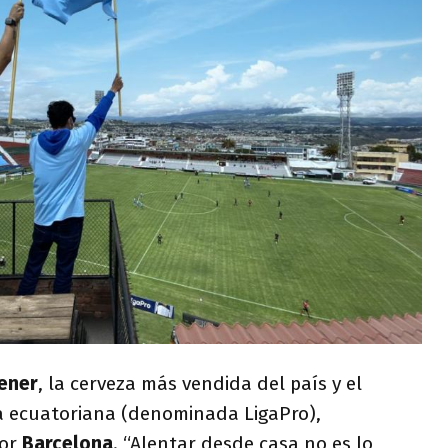
ener
, la cerveza más vendida del país y el
ga ecuatoriana (denominada LigaPro),
por
Barcelona
. “Alentar desde casa no es lo