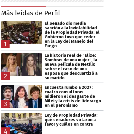
Más leídas de Perfil
El Senado dio media
sanción a la Inviolabilidad
de la Propiedad Privada: el
Gobierno tuvo que ceder
en la Ley del Manejo del
1
Fuego
La historia real de "Elize:
Sombras de una mujer", la
nueva película de Netflix
sobre el caso de una
esposa que descuartizó a
2
su marido
Encuesta rumbo a 2027:
cuatro consultoras
midieron el desgaste de
Milei y la crisis de liderazgo
3
en el peronismo
Ley de Propiedad Privada:
qué senadores votaron a
favor y cuáles en contra
4