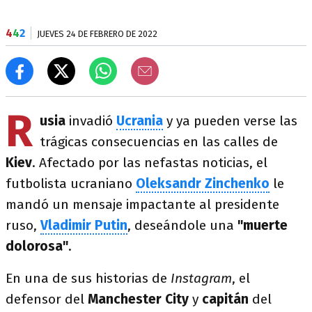
4
4
2
JUEVES 24 DE FEBRERO DE 2022
R
usia
invadió
Ucrania
y ya pueden verse las
trágicas consecuencias en las calles de
Kiev
. Afectado por las nefastas noticias, el
futbolista ucraniano
Oleksandr Zinchenko
le
mandó un mensaje impactante al presidente
ruso,
Vladimir Putin
, deseándole una
"muerte
dolorosa"
.
En una de sus historias de
Instagram
, el
defensor del
Manchester City
y
capitán
del