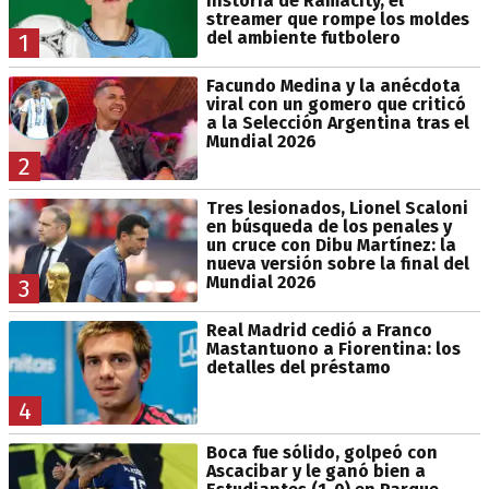
historia de Ramacity, el
streamer que rompe los moldes
del ambiente futbolero
1
Facundo Medina y la anécdota
viral con un gomero que criticó
a la Selección Argentina tras el
Mundial 2026
2
Tres lesionados, Lionel Scaloni
en búsqueda de los penales y
un cruce con Dibu Martínez: la
nueva versión sobre la final del
Mundial 2026
3
Real Madrid cedió a Franco
Mastantuono a Fiorentina: los
detalles del préstamo
4
Boca fue sólido, golpeó con
Ascacibar y le ganó bien a