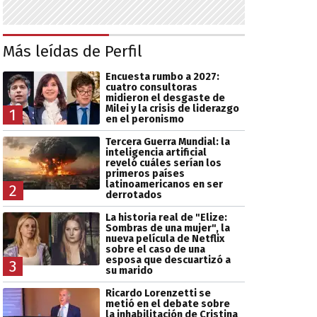
Más leídas de Perfil
Encuesta rumbo a 2027:
cuatro consultoras
midieron el desgaste de
Milei y la crisis de liderazgo
1
en el peronismo
Tercera Guerra Mundial: la
inteligencia artificial
reveló cuáles serían los
primeros países
latinoamericanos en ser
2
derrotados
La historia real de "Elize:
Sombras de una mujer", la
nueva película de Netflix
sobre el caso de una
esposa que descuartizó a
3
su marido
Ricardo Lorenzetti se
metió en el debate sobre
la inhabilitación de Cristina