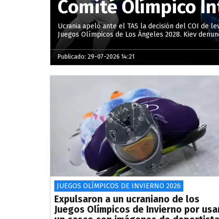
Comité Olímpico In
Ucrania apeló ante el TAS la decisión del COI de le
Juegos Olímpicos de Los Ángeles 2028. Kiev denunc
Publicado: 29-07-2026 14:21
JUEGOS OLÍMPICOS DE INVIERNO 2026
Expulsaron a un ucraniano de los
Juegos Olímpicos de Invierno por usa