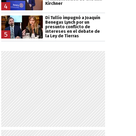
Kirchner
4
Di Tullio impugnó a Joaquín
Benegas Lynch por un
presunto conflicto de
intereses en el debate de
5
la Ley de Tierras