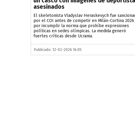
un casco con imágenes de deportist
asesinados
El skeletonista Vladyslav Heraskevych fue sanciona
por el COI antes de competir en Milán-Cortina 2026
por incumplir la norma que prohíbe expresiones
políticas en sedes olímpicas. La medida generó
fuertes críticas desde Ucrania.
Publicado: 12-02-2026 16:05