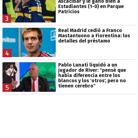
Ascacibar y le ganó bien a
Estudiantes (1-0) en Parque
Patricios
3
Real Madrid cedió a Franco
Mastantuono a Fiorentina: los
detalles del préstamo
4
Pablo Lunati liquidó a un
jugador de River: "pensé que
había diferencia entre los
blancos y los 'otros', pero no
tienen cerebro"
5