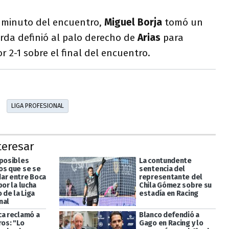
o minuto del encuentro,
Miguel Borja
tomó un
urda definió al palo derecho de
Arias
para
r 2-1 sobre el final del encuentro.
LIGA PROFESIONAL
teresar
 posibles
La contundente
os que se se
sentencia del
ar entre Boca
representante del
por la lucha
Chila Gómez sobre su
o de la Liga
estadía en Racing
nal
ca reclamó a
Blanco defendió a
ros: "Lo
Gago en Racing y lo