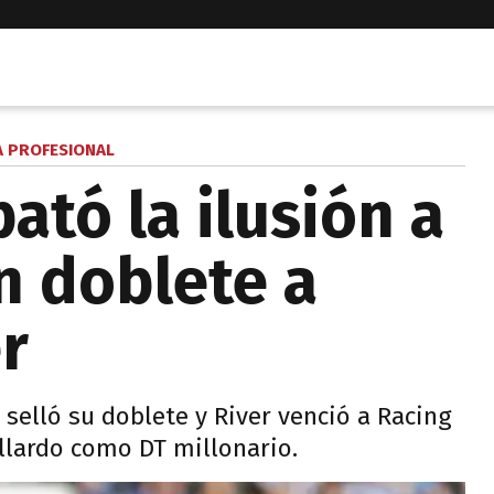
A PROFESIONAL
bató la ilusión a
n doblete a
r
 selló su doblete y River venció a Racing
allardo como DT millonario.