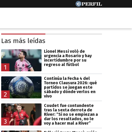
Las más leídas
Lionel Messi voló de
urgencia a Rosario y hay
incertidumbre por su
regreso al fútbol
1
Continúa la Fecha 4 del
Torneo Clausura 2026: qué
partidos se juegan este
sábado y dónde verlos en
2
vivo
Coudet fue contundente
tras la sexta derrota de
River: “Si no se empiezan a
dar los resultados, no le
3
voy a hacer mal a River”