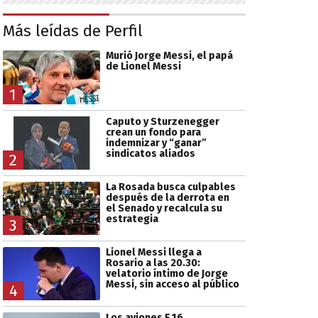
Más leídas de Perfil
Murió Jorge Messi, el papá
de Lionel Messi
1
Caputo y Sturzenegger
crean un fondo para
indemnizar y “ganar”
sindicatos aliados
2
La Rosada busca culpables
después de la derrota en
el Senado y recalcula su
estrategia
3
Lionel Messi llega a
Rosario a las 20.30:
velatorio íntimo de Jorge
Messi, sin acceso al público
4
Los aviones F 16