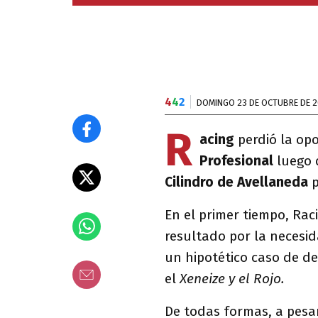
4
4
2
DOMINGO 23 DE OCTUBRE DE 
R
acing
perdió la op
Profesional
luego 
Cilindro de Avellaneda
En el primer tiempo, Ra
resultado por la necesi
un hipotético caso de d
el
Xeneize y el Rojo.
De todas formas, a pesar