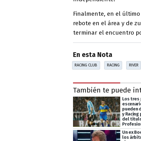
Finalmente, en el últim
rebote en el área y de z
terminar el encuentro po
En esta Nota
RACING CLUB
RACING
RIVER
También te puede in
Los tres
escenari
pueden d
y Racing 
del títul
Profesio
Un ex Bo
los árbit